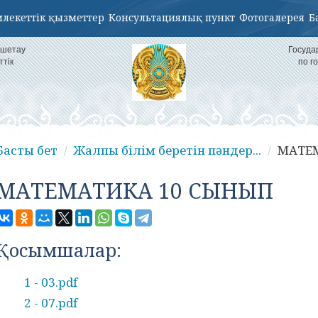
лекеттік қызметтер
Консультациялық пункт
Фотогалерея
Б
кшетау
Госуда
ттік
по г
Басты бет
Жалпы білім беретін пәндер...
МАТЕ
МАТЕМАТИКА 10 СЫНЫП
Қосымшалар:
1 - 03.pdf
2 - 07.pdf