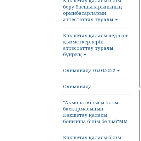
Көкшетау қаласы білім
беру басшыларынының
орынбасарларын
аттестаттау туралы
Көкшетау қаласы педагог
қызметкерлерін
аттестаттау туралы
бұйрық
Олимпиада 05.04.2022
Олимпиада
"Ақмола облысы білім
басқармасының
Көкшетау қаласы
бойынша білім бөлімі"ММ
Көкшетау қаласы білім