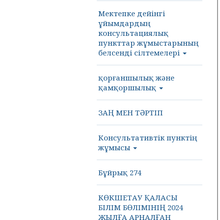
Мектепке дейінгі
ұйымдардың
консультациялық
пункттар жұмыстарының
белсенді сілтемелері
қорғаншылық және
қамқоршылық
ЗАҢ МЕН ТӘРТІП
Консультативтік пунктің
жұмысы
Бұйрық 274
КӨКШЕТАУ ҚАЛАСЫ
БІЛІМ БӨЛІМІНІҢ 2024
ЖЫЛҒА АРНАЛҒАН