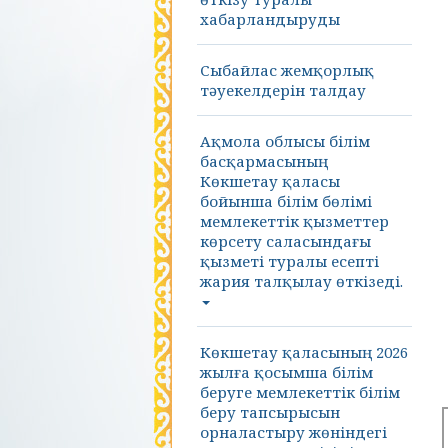
хабарландыруды
Сыбайлас жемқорлық
тәуекелдерін талдау
Ақмола облысы білім
басқармасының
Көкшетау қаласы
бойынша білім бөлімі
мемлекеттік қызметтер
көрсету саласындағы
қызметі туралы есепті
жария талқылау өткізеді.
Көкшетау қаласының 2026
жылға қосымша білім
беруге мемлекеттік білім
беру тапсырысын
орналастыру жөніндегі