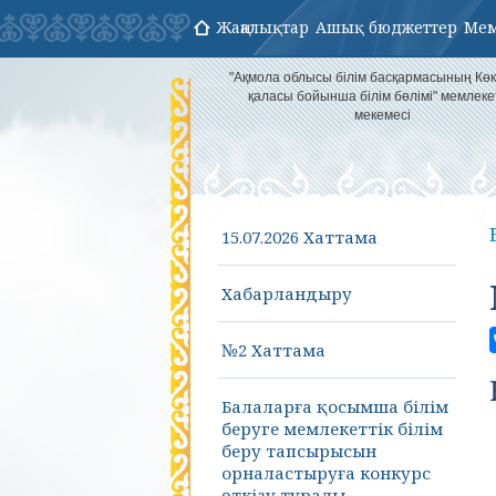
Жаңалықтар
Ашық бюджеттер
Мем
"Ақмола облысы білім басқармасының Кө
қаласы бойынша білім бөлімі" мемлеке
мекемесі
15.07.2026 Хаттама
Хабарландыру
№2 Хаттама
Балаларға қосымша білім
беруге мемлекеттік білім
беру тапсырысын
орналастыруға конкурс
өткізу туралы