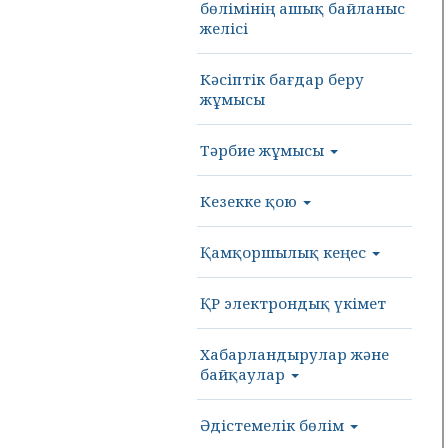
бөлімінің ашық байланыс
желісі
Кәсіптік бағдар беру
жұмысы
Тәрбие жұмысы
Кезекке қою
Қамқоршылық кеңес
ҚР электрондық үкімет
Хабарландырулар және
байқаулар
Әдістемелік бөлім