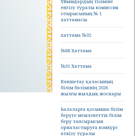
Ұйымдардың тізіміне
енгізу туралы комиссия
отырысының № 1
хаттамасы.
хаттама №32
№88 Хаттама
№31 Хаттама
Көкшетау қаласының
білім бөлімінің 2026
жылғы жылдық жоспары
Балаларға қосымша білім
беруге мемлекеттік білім
беру тапсырысын
орналастыруға конкурс
өткізу туралы