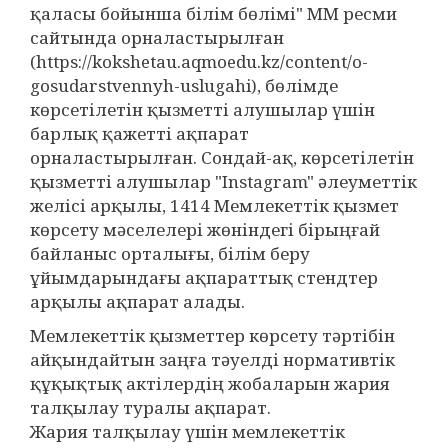
қаласы бойынша білім бөлімі" ММ ресми
сайтында орналастырылған
(https://kokshetau.aqmoedu.kz/content/o-
gosudarstvennyh-uslugahi), бөлімде
көрсетілетін қызметті алушылар үшін
барлық қажетті ақпарат
орналастырылған. Сондай-ақ, көрсетілетін
қызметті алушылар "Instagram" әлеуметтік
желісі арқылы, 1414 Мемлекеттік қызмет
көрсету мәселелері жөніндегі бірыңғай
байланыс орталығы, білім беру
ұйымдарындағы ақпараттық стендтер
арқылы ақпарат алады.
Мемлекеттік қызметтер көрсету тәртібін
айқындайтын заңға тәуелді нормативтік
құқықтық актілердің жобаларын жария
талқылау туралы ақпарат.
Жария талқылау үшін мемлекеттік