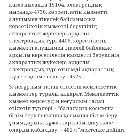
қағаз нысанда-15104, электрондық
нысанда-4730, көрсетілетін қызметті
алушымен тікелей байланыссыз
көрсетілетін қызметті берушінің
ақпараттық жүйелері арқылы
электрондық түрі-4406, көрсетілетін
қызметті алушымен тікелей байланыс
арқылы көрсетілетін қызметті берушінің
ақпараттық жүйелері арқылы
электрондық түрі өтінімді ақпараттық
жүйеге қолмен енгізу - 4525 .
3) неғұрлым талап етілетін мемлекеттік
қызметтер туралы ақпарат. Мемлекеттік
қызмет көрсетудің неғұрлым талап
етілетін түрлері – "балаларға қосымша
білім беру бойынша қосымша білім беру
ұйымдарына құжаттар қабылдау және
оларды қабылдау" - 4817; "мектепке дейінгі