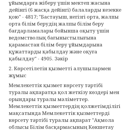
ұйымдарға жіберу үшін мектеп жасына
дейінгі (6 жасқа дейінгі) балаларды кезекке
қою" - 4817; "Бастауыш, негізгі орта, жалпы
орта білім берудің жалпы білім беру
бағдарламалары бойынша оқыту үшін
ведомстволық бағыныстылығына
қарамастан білім беру ұйымдарына
құжаттарды қабылдау және оқуға
қабылдау" - 4905. Зәкір
2. Көрсетілетін қызметті алушылармен
жұмыс
Мемлекеттік қызмет көрсету тәртібі
туралы ақпаратқа қол жеткізу көздері мен
орындары туралы мәліметтер.
Мемлекеттік қызметтердің қолжетімділігі
мақсатында Мемлекеттік қызметтерді
көрсету тәртібі туралы ақпарат "Ақмола
облысы Білім басқармасының Көкшетау