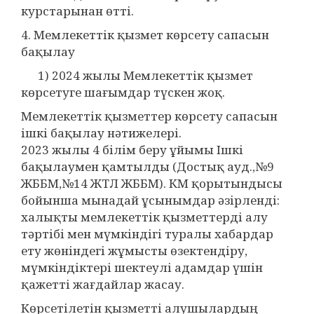
курстарынан өтті.
4. Мемлекеттік қызмет көрсету сапасын
бақылау
1) 2024 жылы Мемлекеттік қызмет
көрсетуге шағымдар түскен жоқ.
Мемлекеттік қызметтер көрсету сапасын
ішкі бақылау нәтижелері.
2023 жылы 4 білім беру ұйымы Ішкі
бақылаумен қамтылды (Достық ауд.,№9
ЖББМ,№14 ЖТЛ ЖББМ). КМ қорытындысы
бойынша мынадай ұсынымдар әзірленді:
халықты мемлекеттік қызметтерді алу
тәртібі мен мүмкіндігі туралы хабардар
ету жөніндегі жұмысты өзектендіру,
мүмкіндіктері шектеулі адамдар үшін
қажетті жағдайлар жасау.
Көрсетілетін қызметті алушылардың