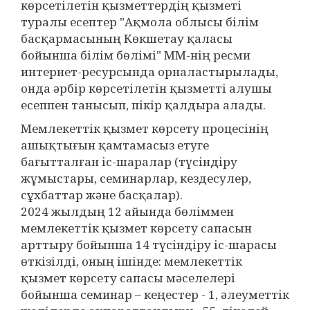
көрсетілетін қызметтердің қызметі
туралы есептер "Ақмола облысы білім
басқармасының Көкшетау қаласы
бойынша білім бөлімі" ММ-нің ресми
интернет-ресурсында орналастырылады,
онда әрбір көрсетілетін қызметті алушы
есеппен танысып, пікір қалдыра алады.
Мемлекеттік қызмет көрсету процесінің
ашықтығын қамтамасыз етуге
бағытталған іс-шаралар (түсіндіру
жұмыстары, семинарлар, кездесулер,
сұхбаттар және басқалар).
2024 жылдың 12 айында бөліммен
мемлекеттік қызмет көрсету сапасын
арттыру бойынша 14 түсіндіру іс-шарасы
өткізілді, оның ішінде: мемлекеттік
қызмет көрсету сапасы мәселелері
бойынша семинар – кеңестер - 1, әлеуметтік