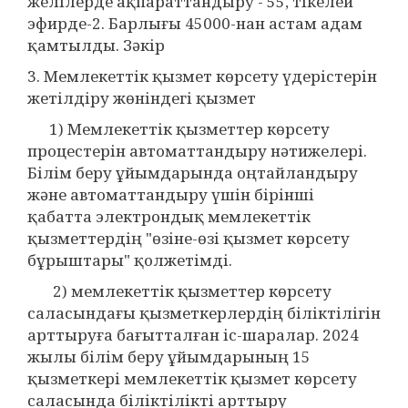
желілерде ақпараттандыру - 55, тікелей
эфирде-2. Барлығы 45000-нан астам адам
қамтылды. Зәкір
3. Мемлекеттік қызмет көрсету үдерістерін
жетілдіру жөніндегі қызмет
1) Мемлекеттік қызметтер көрсету
процестерін автоматтандыру нәтижелері.
Білім беру ұйымдарында оңтайландыру
және автоматтандыру үшін бірінші
қабатта электрондық мемлекеттік
қызметтердің "өзіне-өзі қызмет көрсету
бұрыштары" қолжетімді.
2) мемлекеттік қызметтер көрсету
саласындағы қызметкерлердің біліктілігін
арттыруға бағытталған іс-шаралар. 2024
жылы білім беру ұйымдарының 15
қызметкері мемлекеттік қызмет көрсету
саласында біліктілікті арттыру