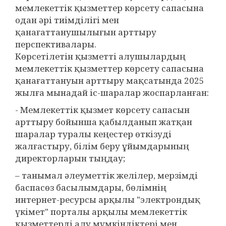
мемлекеттік қызметтер көрсету сапасына
одан әрі тиімділігі мен
қанағаттанушылығын арттыру
перспективалары.
Көрсетілетін қызметті алушылардың
мемлекеттік қызметтер көрсету сапасына
қанағаттануын арттыру мақсатында 2025
жылға мынадай іс-шаралар жоспарланған:
- Мемлекеттік қызмет көрсету сапасын
арттыру бойынша қабылданып жатқан
шаралар туралы кеңестер өткізуді
жалғастыру, білім беру ұйымдарының
директорларын тыңдау;
– танымал әлеуметтік желілер, мерзімді
баспасөз басылымдары, бөлімнің
интернет-ресурсы арқылы "электрондық
үкімет" порталы арқылы мемлекеттік
қызметтерді алу мүмкіндіктері мен