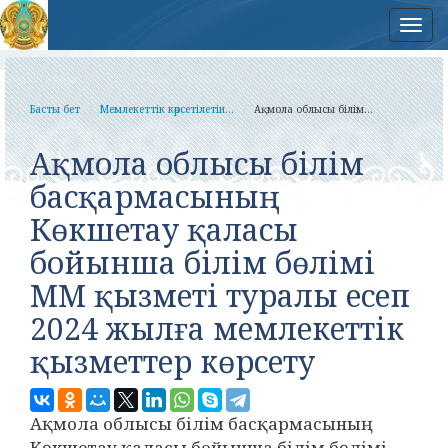
Нав
Басты бет
Мемлекеттік көрсетілетін...
Ақмола облысы білім...
Ақмола облысы білім
басқармасының
Көкшетау қаласы
бойынша білім бөлімі
ММ қызметі туралы есеп
2024 жылға мемлекеттік
қызметтер көрсету
Ақмола облысы білім басқармасының
Көкшетау қаласы бойынша білім бөлімі