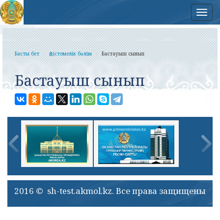
Нав
Басты бет
Әдістемелік бөлім
Бастауыш сынып
Бастауыш сынып
2016 © sh-test.akmol.kz. Все права защищены