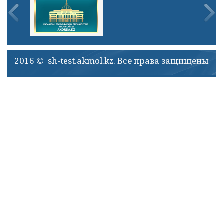
2016 © sh-test.akmol.kz. Все права защищены