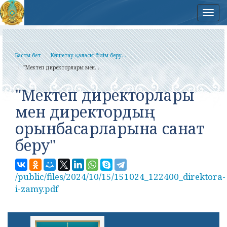
Нав
Басты бет
Көкшетау қаласы білім беру...
"Мектеп директорлары мен...
"Мектеп директорлары
мен директордың
орынбасарларына санат
беру"
/public/files/2024/10/15/151024_122400_direktora-
i-zamy.pdf