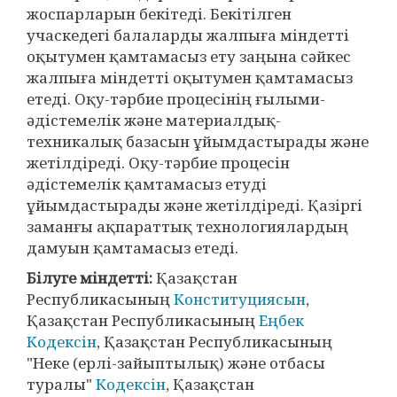
жоспарларын бекітеді. Бекітілген
учаскедегі балаларды жалпыға міндетті
оқытумен қамтамасыз ету заңына сәйкес
жалпыға міндетті оқытумен қамтамасыз
етеді. Оқу-тәрбие процесінің ғылыми-
әдістемелік және материалдық-
техникалық базасын ұйымдастырады және
жетілдіреді. Оқу-тәрбие процесін
әдістемелік қамтамасыз етуді
ұйымдастырады және жетілдіреді. Қазіргі
заманғы ақпараттық технологиялардың
дамуын қамтамасыз етеді.
Білуге міндетті:
Қазақстан
Республикасының
Конституциясын
,
Қазақстан Республикасының
Еңбек
Кодексін
, Қазақстан Республикасының
"Неке (ерлі-зайыптылық) және отбасы
туралы"
Кодексін
, Қазақстан