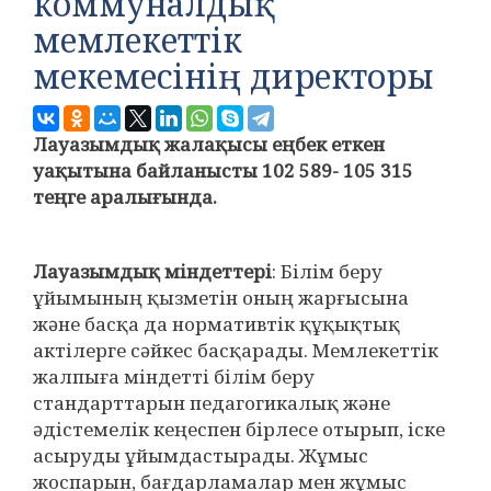
коммуналдық
мемлекеттік
мекемесінің директоры
Лауазымдық жалақысы еңбек еткен
уақытына байланысты 102 589- 105 315
теңге аралығында.
Лауазымдық міндеттері
: Білім беру
ұйымының қызметін оның жарғысына
және басқа да нормативтік құқықтық
актілерге сәйкес басқарады. Мемлекеттік
жалпыға міндетті білім беру
стандарттарын педагогикалық және
әдістемелік кеңеспен бірлесе отырып, іске
асыруды ұйымдастырады. Жұмыс
жоспарын, бағдарламалар мен жұмыс