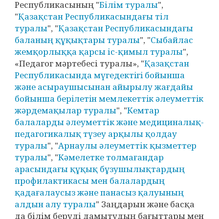
Республикасының "
Білім туралы
",
"
Қазақстан Республикасындағы тіл
туралы
", "
Қазақстан Республикасындағы
баланың құқықтары туралы
", "
Сыбайлас
жемқорлыққа қарсы іс-қимыл туралы
",
«Педагог мәртебесі туралы», "
Қазақстан
Республикасында мүгедектiгi бойынша
және асыраушысынан айырылу жағдайы
бойынша берiлетiн мемлекеттiк әлеуметтiк
жәрдемақылар туралы
", "
Кемтар
балаларды әлеуметтік және медициналық-
педагогикалық түзеу арқылы қолдау
туралы
", "
Арнаулы әлеуметтік қызметтер
туралы
", "
Кәмелетке толмағандар
арасындағы құқық бұзушылықтардың
профилактикасы мен балалардың
қадағалаусыз және панасыз қалуының
алдын алу туралы
" Заңдарын және басқа
да білім беруді дамытудың бағыттары мен