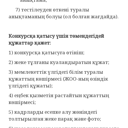
7) тестілеуден өткені туралы
анықтаманың болуы (ол болған жағдайда).
Конкурсқа қатысу үшін төмендегідей
құжаттар қажет:
1) конкурсқа қатысуға өтініш;
2) жеке тұлғаны куәландыратын құжат;
3) мемлекеттік үлгідегі білім туралы
құжаттың көшірмесі (ЖОО-ның өзіндік
үлгідегі құжаты);
4) еңбек қызметін растайтын құжаттың
көшірмесі;
5) кадрларды есепке алу жөніндегі
толтырылған жеке парақ және фото;