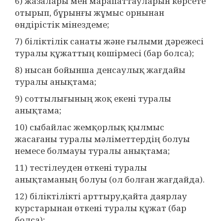
6) жазалары мен марапаттауларын көрсете
отырып, бұрынғы жұмыс орнынан
өндірістік мінездеме;
7) біліктілік санаты және ғылыми дәрежесі
туралы құжаттың көшірмесі (бар болса);
8) нысан бойынша денсаулық жағдайы
туралы анықтама;
9) соттылығының жоқ екені туралы
анықтама;
10) сыбайлас жемқорлық қылмыс
жасағаны туралы мәліметтердің болуы
немесе болмауы туралы анықтама;
11) тестілеуден өткені туралы
анықтаманың болуы (ол болған жағдайда).
12) біліктілікті арттыру,қайта даярлау
курстарынан өткені туралы құжат (бар
болса);