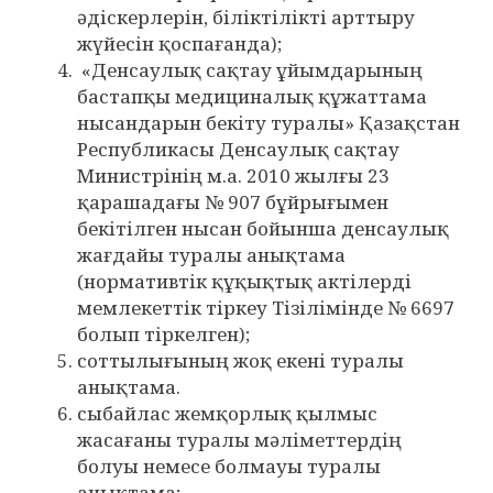
әдіскерлерін, біліктілікті арттыру
жүйесін қоспағанда);
«Денсаулық сақтау ұйымдарының
бастапқы медициналық құжаттама
нысандарын бекіту туралы» Қазақстан
Республикасы Денсаулық сақтау
Министрінің м.а. 2010 жылғы 23
қарашадағы № 907 бұйрығымен
бекітілген нысан бойынша денсаулық
жағдайы туралы анықтама
(нормативтік құқықтық актілерді
мемлекеттік тіркеу Тізілімінде № 6697
болып тіркелген);
соттылығының жоқ екені туралы
анықтама.
сыбайлас жемқорлық қылмыс
жасағаны туралы мәліметтердің
болуы немесе болмауы туралы
анықтама;