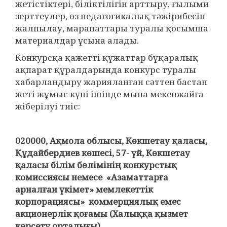
жетістіктері, біліктілігін арттыру, ғылыми
зерттеулер, өз педагогикалық тәжірибесін
жалпылау, марапаттары туралы қосымша
материалдар ұсына алады.
Конкурсқа қажетті құжаттар бұқаралық
ақпарат құралдарында конкурс туралы
хабарландыру жарияланған сәттен бастап
жеті жұмыс күні ішінде мына мекенжайға
жіберілуі тиіс:
020000, Ақмола облысы, Көкшетау қаласы,
Құдайбердиев көшесі, 57- үй, Көкшетау
қаласы білім бөлімінің конкурстық
комиссиясы немесе «Азаматтарға
арналған үкімет» мемлекеттік
корпорациясы» коммерциялық емес
акционерлік қоғамы (Халыққа қызмет
көрсету орталығы) .