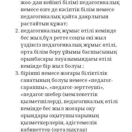
жоо-дан кейінгі білім) педагогикалық
немесе өзге де кәсіптік білім немесе
педагогикалық қайта даярлығын
растайтын құжат;
педагогикалық жұмыс өтілі кемінде
бес жыл,бұл ретте соңғы екі жыл
үздіксіз педагогикалық жұмыс өтілі,
орта білім беру ұйымы басшысының
орынбасары лауазымындағы өтілі
кемінде бір жыл болуы ;
бірінші немесе жоғары біліктілік
санатының болуы немесе «педагог-
сарапшы», «педагог-зерттеуші»,
«педагог-шебер (мемлекеттік
қызметшілерді, педагогикалық өтілі
кемінде бес жыл жоғары оқу
орындары оқытушыларының
қызметкерлерін, әдістемелік
кабинеттер (орталықтар)