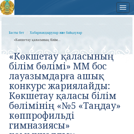
Нав
Басты бет
Хабарландырулар және байқаулар
«Көкшетау қаласының білім...
«Көкшетау қаласының
білім бөлімі» ММ бос
лауазымдарға ашық
конкурс жариялайды:
Көкшетау қаласы білім
бөлімінің «№5 «Таңдау»
көппрофильді
гимназиясы»