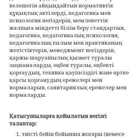
келешегін айқындайтын нормативтік
құқықтық актілерді, педагогика мен
психология негіздерін, мемлекеттік
жалпыға міндетті білім беру стандартын,
педагогика, педагогикалық психология,
педагогикалық ғылым мен практиканың
жетістіктерін, менеджмент негіздерін,
қаржы-шаруашылық қызмет туралы
заңнамаларды, еңбек туралы, еңбекті
қорғаудың, техника қауіпсіздігі және өртке
қарсы қорғанудың ережелері мен
нормаларын, санитариялық ережелер мен
нормаларды.
Қатысушыларға қойылатын негізгі
талаптар:
тиісті бейін бойынша жоғары (немесе