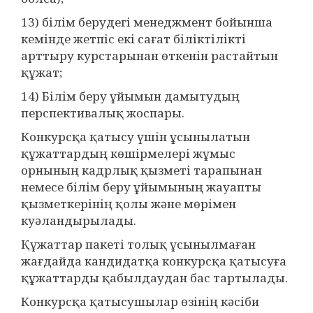
13) білім берудегі менеджмент бойынша
кемінде жетпіс екі сағат біліктілікті
арттыру курстарынан өткенін растайтын
құжат;
14) Білім беру ұйымын дамытудың
перспективалық жоспары.
Конкурсқа қатысу үшін ұсынылатын
құжаттардың көшірмелері жұмыс
орнының кадрлық қызметі тарапынан
немесе білім беру ұйымының жауапты
қызметкерінің қолы және мөрімен
куәландырылады.
Құжаттар пакеті толық ұсынылмаған
жағдайда кандидатқа конкурсқа қатысуға
құжаттарды қабылдаудан бас тартылады.
Конкурсқа қатысушылар өзінің кәсіби