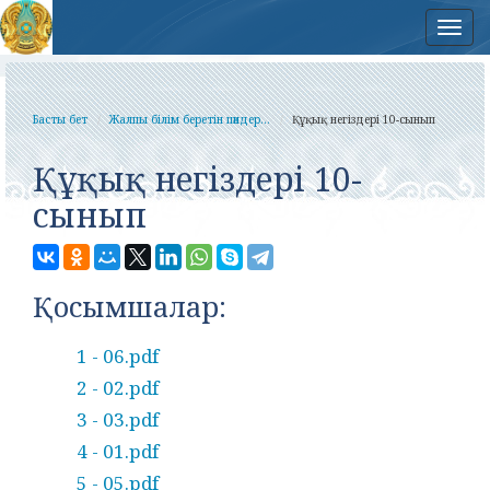
Нав
Басты бет
Жалпы білім беретін пәндер...
Құқық негіздері 10-сынып
Құқық негіздері 10-
сынып
Қосымшалар:
1 - 06.pdf
2 - 02.pdf
3 - 03.pdf
4 - 01.pdf
5 - 05.pdf