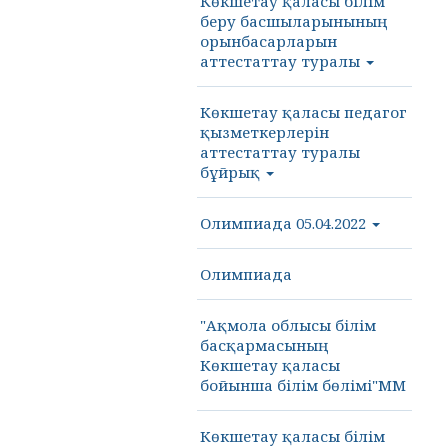
Көкшетау қаласы білім
беру басшыларынының
орынбасарларын
аттестаттау туралы
Көкшетау қаласы педагог
қызметкерлерін
аттестаттау туралы
бұйрық
Олимпиада 05.04.2022
Олимпиада
"Ақмола облысы білім
басқармасының
Көкшетау қаласы
бойынша білім бөлімі"ММ
Көкшетау қаласы білім