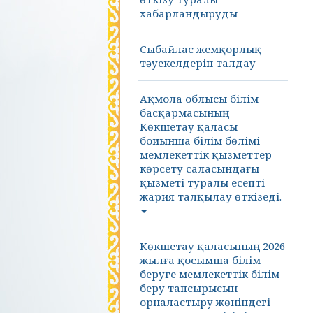
хабарландыруды
Сыбайлас жемқорлық
тәуекелдерін талдау
Ақмола облысы білім
басқармасының
Көкшетау қаласы
бойынша білім бөлімі
мемлекеттік қызметтер
көрсету саласындағы
қызметі туралы есепті
жария талқылау өткізеді.
Көкшетау қаласының 2026
жылға қосымша білім
беруге мемлекеттік білім
беру тапсырысын
орналастыру жөніндегі