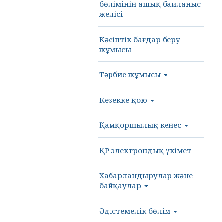
бөлімінің ашық байланыс
желісі
Кәсіптік бағдар беру
жұмысы
Тәрбие жұмысы
Кезекке қою
Қамқоршылық кеңес
ҚР электрондық үкімет
Хабарландырулар және
байқаулар
Әдістемелік бөлім