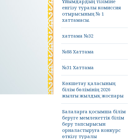
Ұйымдардың тізіміне
енгізу туралы комиссия
отырысының № 1
хаттамасы.
хаттама №32
№88 Хаттама
№31 Хаттама
Көкшетау қаласының
білім бөлімінің 2026
жылғы жылдық жоспары
Балаларға қосымша білім
беруге мемлекеттік білім
беру тапсырысын
орналастыруға конкурс
өткізу туралы