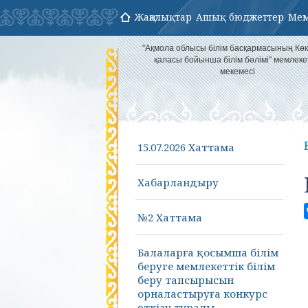
Жаңалықтар
Ашық бюджеттер
Мем
"Ақмола облысы білім басқармасының Кө
қаласы бойынша білім бөлімі" мемлеке
мекемесі
15.07.2026 Хаттама
Хабарландыру
№2 Хаттама
Балаларға қосымша білім
беруге мемлекеттік білім
беру тапсырысын
орналастыруға конкурс
өткізу туралы