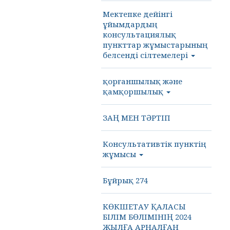
Мектепке дейінгі
ұйымдардың
консультациялық
пункттар жұмыстарының
белсенді сілтемелері
қорғаншылық және
қамқоршылық
ЗАҢ МЕН ТӘРТІП
Консультативтік пунктің
жұмысы
Бұйрық 274
КӨКШЕТАУ ҚАЛАСЫ
БІЛІМ БӨЛІМІНІҢ 2024
ЖЫЛҒА АРНАЛҒАН