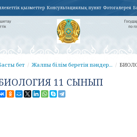
лекеттік қызметтер
Консультациялық пункт
Фотогалерея
Б
кшетау
Госуда
ттік
по г
Басты бет
Жалпы білім беретін пәндер...
БИОЛО
БИОЛОГИЯ 11 СЫНЫП