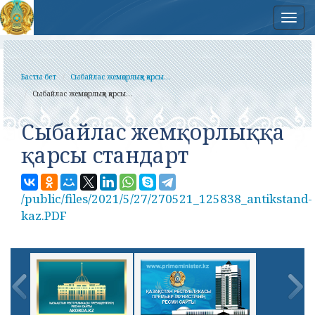
Нав
Басты бет
Сыбайлас жемқорлыққа қарсы...
Сыбайлас жемқорлыққа қарсы...
Сыбайлас жемқорлыққа
қарсы стандарт
/public/files/2021/5/27/270521_125838_antikstand-
kaz.PDF