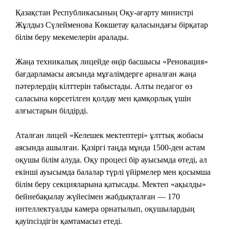
Қазақстан Республикасының Оқу-ағарту министрі
Жұлдыз Сүлейменова Көкшетау қаласындағы бірқатар
білім беру мекемелерін аралады.
Жаңа техникалық лицейде өңір басшысы «Реновация»
бағдарламасы аясында мұғалімдерге арналған жаңа
пәтерлердің кілттерін табыстады. Алты педагог өз
саласына көрсетілген қолдау мен қамқорлық үшін
алғыстарын білдірді.
Аталған лицей «Келешек мектептері» ұлттық жобасы
аясында ашылған. Қазіргі таңда мұнда 1500-ден астам
оқушы білім алуда. Оқу процесі бір ауысымда өтеді, ал
екінші ауысымда балалар түрлі үйірмелер мен қосымша
білім беру секцияларына қатысады. Мектеп «ақылды»
бейнебақылау жүйесімен жабдықталған — 170
интеллектуалды камера орнатылып, оқушылардың
қауіпсіздігін қамтамасыз етеді.