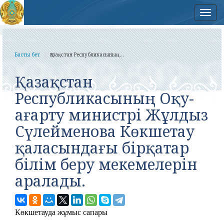
Нав
Басты бет
Қазақстан Республикасының...
Қазақстан
Республикасының Оқу-
ағарту министрі Жұлдыз
Сүлейменова Көкшетау
қаласындағы бірқатар
білім беру мекемелерін
аралады.
Көкшетауда жұмыс сапары