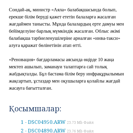
Сондай-ақ, министр «Аяла» балабақшасында болып,
ерекше білім беруді қажет ететін балаларға жасалған
жағдаймен танысты. Мұнда балалардың ерте дамуы мен
бейімделуіне барлық мүмкіндік жасалған. Облыс әкімі
балабақша тәрбиеленушілеріне арналған «инва-такси»
алуға қаражат бөлінетінін атап өтті.
«Реновация» бағдарламасы аясында өңірде 10 жаңа
мектеп ашылып, заманауи талаптарға сай толық
жабдықталды. Бұл бастама білім беру инфрақұрылымын
жақсартып, ұстаздар мен оқушыларға қолайлы жағдай
жасауға бағытталған.
Қосымшалар:
1 - DSC04950.ARW
23.73 Mb Файл
2 - DSC04890.ARW
23.76 Mb Файл