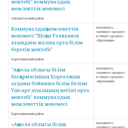
мектебі" коммуналдық
мемлекттік мекемесі
Сандыктауский район
Коммуналдық мемлекеттік
начального,
основного среднего
мекемесі "Шоқан Уәлиханов
и общего среднего
образования
атындағы жалпы орта білім
беретін мектебі"
Коргалжынский район
"Ақмола облысы білім
начального,
основного среднего
басқармасының Қорғалжын
и общего среднего
образования
ауданы бойынша білім бөлімі
Үшсарт ауылының негізгі орта
мектебі" коммуналдық
мемлекеттік мекемесі
Коргалжынский район
«Ақмола облысы білім
начального,
основного среднего