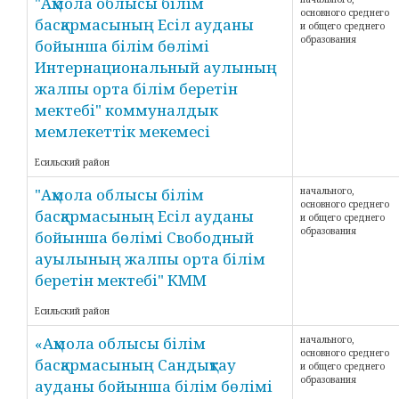
"Ақмола облысы білім
основного среднего
басқармасының Есіл ауданы
и общего среднего
образования
бойынша білім бөлімі
Интернациональный аулының
жалпы орта білім беретін
мектебі" коммуналдык
мемлекеттік мекемесі
Есильский район
"Ақмола облысы білім
начального,
основного среднего
басқармасының Есіл ауданы
и общего среднего
образования
бойынша бөлімі Свободный
ауылының жалпы орта білім
беретін мектебі" КММ
Есильский район
«Ақмола облысы білім
начального,
основного среднего
басқармасының Сандықтау
и общего среднего
образования
ауданы бойынша білім бөлімі