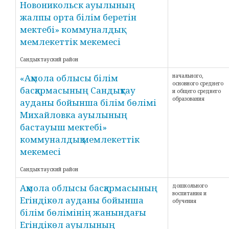
Новоникольск ауылының
жалпы орта білім беретін
мектебі» коммуналдық
мемлекеттік мекемесі
Сандыктауский район
«Ақмола облысы білім
начального,
основного среднего
басқармасының Сандықтау
и общего среднего
образования
ауданы бойынша білім бөлімі
Михайловка ауылының
бастауыш мектебі»
коммуналдық мемлекеттік
мекемесі
Сандыктауский район
Ақмола облысы басқармасының
дошкольного
воспитания и
Егіндікөл ауданы бойынша
обучения
білім бөлімінің жанындағы
Егіндікөл ауылының