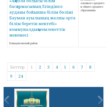
«Ақмола облысы білім
основного среднего
басқармасының Егіндікөл
и общего среднего
образования
ауданы бойынша білім бөлімі
Бауман ауылының жалпы орта
білім беретін мектебі»
коммуналдық мемлекеттік
мекемесі
Егиндыкольский район
Беттер
1
2
3
4
5
6
7
8
9
24