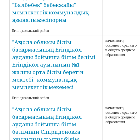
"Балбөбек" бөбекжайы"
мемлекеттік коммуналдық
қазыналық кәсіпорны
Егиндыкольский район
"Ақмола облысы білім
начального,
основного среднего
басқармасының Егіндікөл
и общего среднего
образования
ауданы бойынша білім бөлімі
Егіндікөл ауылының №1
жалпы орта білім беретін
мектебі" коммуналдық
мемлекеттік мекемесі
Егиндыкольский район
"Ақмола облысы білім
начального,
основного среднего
басқармасының Егіндікөл
и общего среднего
образования
ауданы бойынша білім
бөлімінің Спиридоновка
ауылының жалпы білім