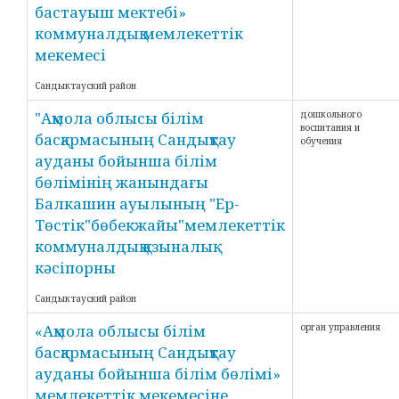
бастауыш мектебі»
коммуналдық мемлекеттік
мекемесі
Сандыктауский район
"Ақмола облысы білім
дошкольного
воспитания и
басқармасының Сандықтау
обучения
ауданы бойынша білім
бөлімінің жанындағы
Балкашин ауылының "Ер-
Төстік"бөбекжайы"мемлекеттік
коммуналдық қазыналық
кәсіпорны
Сандыктауский район
«Ақмола облысы білім
орган управления
басқармасының Сандықтау
ауданы бойынша білім бөлімі»
мемлекеттік мекемесіне