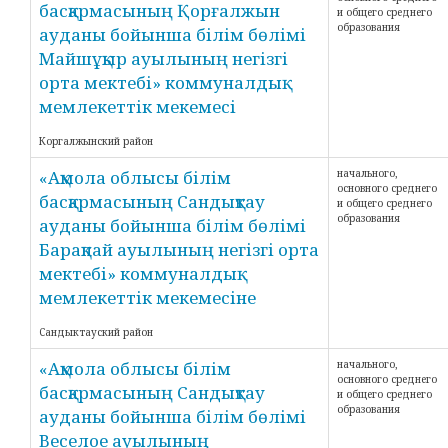
басқармасының Қорғалжын
и общего среднего
образования
ауданы бойынша білім бөлімі
Майшұқыр ауылының негізгі
орта мектебі» коммуналдық
мемлекеттік мекемесі
Коргалжынский район
«Ақмола облысы білім
начального,
основного среднего
басқармасының Сандықтау
и общего среднего
образования
ауданы бойынша білім бөлімі
Барақпай ауылының негізгі орта
мектебі» коммуналдық
мемлекеттік мекемесіне
Сандыктауский район
«Ақмола облысы білім
начального,
основного среднего
басқармасының Сандықтау
и общего среднего
образования
ауданы бойынша білім бөлімі
Веселое ауылының