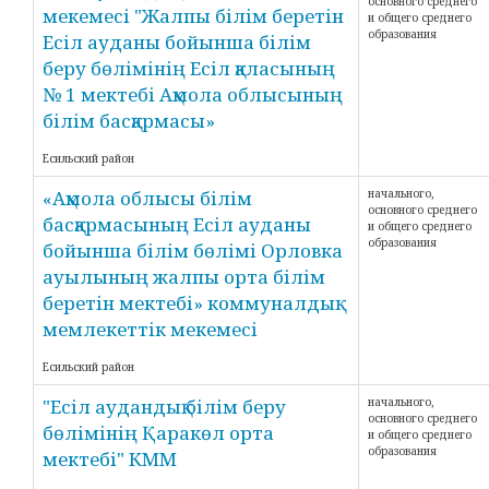
основного среднего
мекемесі "Жалпы білім беретін
и общего среднего
образования
Есіл ауданы бойынша білім
беру бөлімінің Есіл қаласының
№ 1 мектебі Ақмола облысының
білім басқармасы»
Есильский район
«Ақмола облысы білім
начального,
основного среднего
басқармасының Есіл ауданы
и общего среднего
образования
бойынша білім бөлімі Орловка
ауылының жалпы орта білім
беретін мектебі» коммуналдық
мемлекеттік мекемесі
Есильский район
"Есіл аудандық білім беру
начального,
основного среднего
бөлімінің Қаракөл орта
и общего среднего
образования
мектебі" КММ