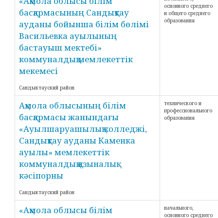
«Ақмола облысы білім
основного среднего
басқармасының Сандықтау
и общего среднего
образования
ауданы бойынша білім бөлімі
Васильевка ауылының
бастауыш мектебі»
коммуналдық мемлекеттік
мекемесі
Сандыктауский район
Ақмола облысының білім
технического и
профессионального
басқармасы жанындағы
образования
«Ауылшаруашылық колледжі,
Сандықтау ауданы Каменка
ауылы» мемлекеттік
коммуналдық қазыналық
кәсіпорны
Сандыктауский район
«Ақмола облысы білім
начального,
основного среднего