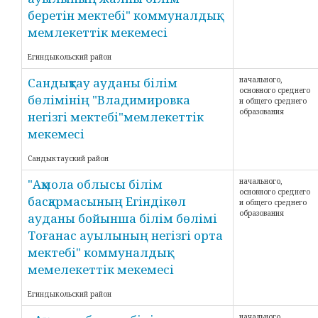
беретін мектебі" коммуналдық
мемлекеттік мекемесі
Егиндыкольский район
Сандықтау ауданы білім
начального,
основного среднего
бөлімінің "Владимировка
и общего среднего
образования
негізгі мектебі"мемлекеттік
мекемесі
Сандыктауский район
"Ақмола облысы білім
начального,
основного среднего
басқармасының Егіндікөл
и общего среднего
образования
ауданы бойынша білім бөлімі
Тоғанас ауылының негізгі орта
мектебі" коммуналдық
мемелекеттік мекемесі
Егиндыкольский район
начального,