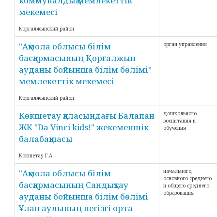
коммуналдық мемлекеттік
мекемесі
Коргалжынский район
"Ақмола облысы білім
орган управления
басқармасының Қорғалжын
ауданы бойынша білім бөлімі"
мемлекеттік мекемесі
Коргалжынский район
Көкшетау қаласындағы Балапан
дошкольного
воспитания и
ЖК "Da Vinci kids!" жекеменшік
обучения
балабақшасы
Кокшетау Г.А.
"Ақмола облысы білім
начального,
основного среднего
басқармасының Сандықтау
и общего среднего
образования
ауданы бойынша білім бөлімі
Ұлан аулының негізгі орта