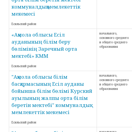
коммуналдық мемлекеттік
мекемесі
Есильский район
«Ақмола облысы Есіл
начального,
основного среднего
ауданының білім беру
и общего среднего
образования
бөлімінің Заречный орта
мектебі» КММ
Есильский район
"Ақмола облысы білім
начального,
основного среднего
басқармасының Есіл ауданы
и общего среднего
образования
бойынша білім бөлімі Курский
ауылының жалпы орта білім
беретін мектебі" коммуналдық
мемлекеттік мекемесі
Есильский район
начального,