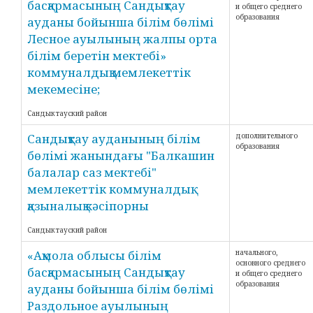
басқармасының Сандықтау
и общего среднего
образования
ауданы бойынша білім бөлімі
Лесное ауылының жалпы орта
білім беретін мектебі»
коммуналдық мемлекеттік
мекемесіне;
Сандыктауский район
Сандықтау ауданының білім
дополнительного
образования
бөлімі жанындағы "Балкашин
балалар саз мектебі"
мемлекеттік коммуналдық
қазыналық кәсіпорны
Сандыктауский район
«Ақмола облысы білім
начального,
основного среднего
басқармасының Сандықтау
и общего среднего
образования
ауданы бойынша білім бөлімі
Раздольное ауылының