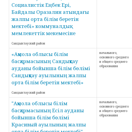
Социалистік Еңбек Ері,
Байдалы Оразалин атындағы
жалпы орта білім беретін
мектебі» коммуналдық
мемлекеттік мекемесіне
Сандыктауский район
«Ақмола облысы білім
начального,
основного среднего
басқармасының Сандықтау
и общего среднего
образования
ауданы бойынша білім бөлімі
Сандықтау ауылының жалпы
орта білім беретін мектебі»
Сандыктауский район
"Ақмола облысы білім
начального,
основного среднего
басқармасының Есіл ауданы
и общего среднего
образования
бойынша білім бөлімі
Красивый ауылының жалпы
орта білім беретін мектебі"