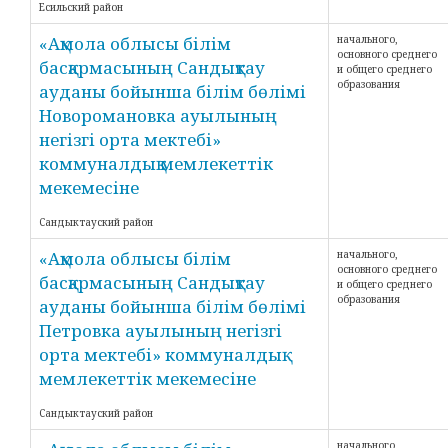
Есильский район
«Ақмола облысы білім
начального,
основного среднего
басқармасының Сандықтау
и общего среднего
образования
ауданы бойынша білім бөлімі
Новоромановка ауылының
негізгі орта мектебі»
коммуналдық мемлекеттік
мекемесіне
Сандыктауский район
«Ақмола облысы білім
начального,
основного среднего
басқармасының Сандықтау
и общего среднего
образования
ауданы бойынша білім бөлімі
Петровка ауылының негізгі
орта мектебі» коммуналдық
мемлекеттік мекемесіне
Сандыктауский район
начального,