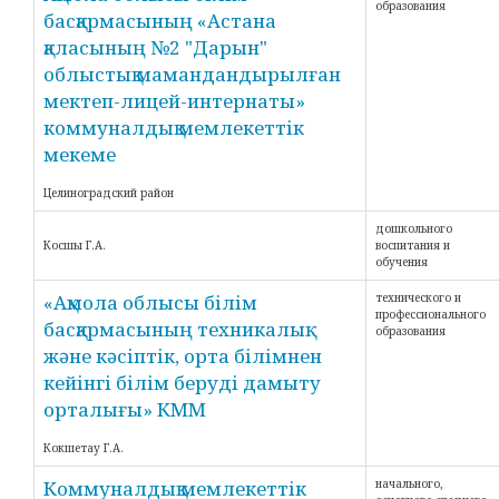
образования
басқармасының «Астана
қаласының №2 "Дарын"
облыстық мамандандырылған
мектеп-лицей-интернаты»
коммуналдық мемлекеттік
мекеме
Целиноградский район
дошкольного
Косшы Г.А.
воспитания и
обучения
«Ақмола облысы білім
технического и
профессионального
басқармасының техникалық
образования
және кәсіптік, орта білімнен
кейінгі білім беруді дамыту
орталығы» КММ
Кокшетау Г.А.
Коммуналдық мемлекеттік
начального,