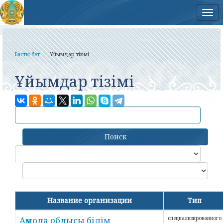
Нав
Басты бет
Ұйымдар тізімі
Ұйымдар тізімі
Поиск
Название организации
Тип
Ақмола облысы білім
специализированного