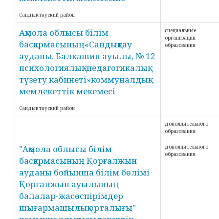
Сандыктауский район
Ақмола облысы білім
специальные
организации
басқармасының«Сандықтау
образования
ауданы, Балкашин ауылы, № 12
психологиялық -педагогикалық
түзету кабинеті»коммуналдық
мемлекеттік мекемесі
Сандыктауский район
дополнительного
образования
"Ақмола облысы білім
дополнительного
образования
басқармасының Қорғалжын
ауданы бойынша білім бөлімі
Қорғалжын ауылының
балалар-жасөспірімдер
шығармашылық орталығы"