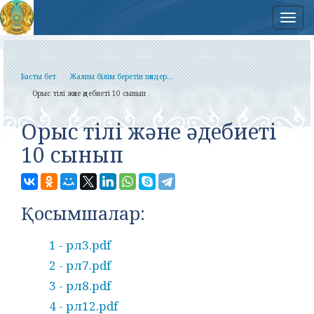
Нав
Басты бет
Жалпы білім беретін пәндер...
Орыс тілі және әдебиеті 10 сынып
Орыс тілі және әдебиеті
10 сынып
Қосымшалар:
1 - рл3.pdf
2 - рл7.pdf
3 - рл8.pdf
4 - рл12.pdf