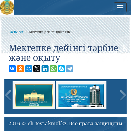
Нав
Басты бет
Мектепке дейінгі тәрбие және...
Мектепке дейінгі тәрбие
және оқыту
2016 © sh-test.akmol.kz. Все права защищены