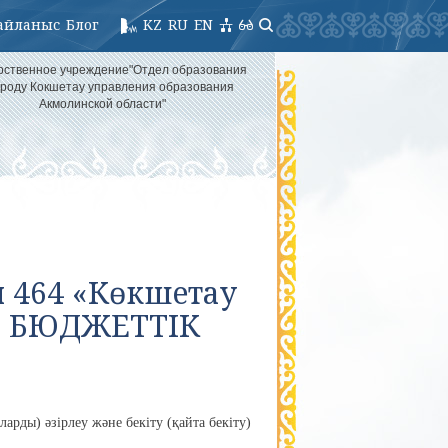
айланыс
Блог
KZ
RU
EN
рственное учреждение"Отдел образования
ороду Кокшетау управления образования
Акмолинской области"
н 464 «Көкшетау
ММ БЮДЖЕТТІК
арды) әзірлеу және бекіту (қайта бекіту)