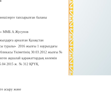
Ы
биешілерге тапсырылған баланы
мі» ММБ.А.Жусупов
жылдарға арналған Қазақстан
сы туралы» 2016 жылғы 1 наурыздағы
бликасы Үкіметінің 30.03.2012 жылғы №
інген ақшалай қаражаттардың көлемін
5.04 2015 ж. № 312 ҚРҮҚ.
еге асыру және