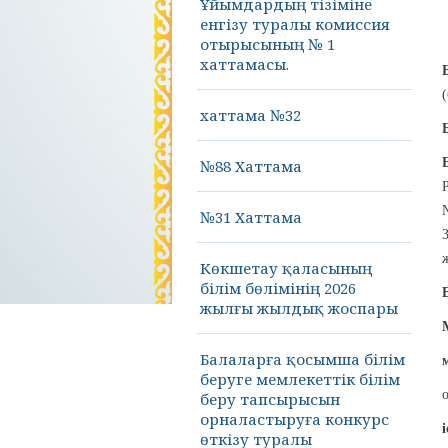
Ұйымдардың тізіміне
енгізу туралы комиссия
отырысының № 1
хаттамасы.
хаттама №32
№88 Хаттама
№31 Хаттама
Көкшетау қаласының
білім бөлімінің 2026
жылғы жылдық жоспары
Балаларға қосымша білім
беруге мемлекеттік білім
беру тапсырысын
орналастыруға конкурс
өткізу туралы