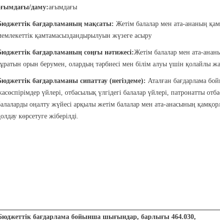
ағымдағы/даму:
ағымдағы
Бюджеттік бағдарламаның мақсаты
:
Жетім балалар мен ата-ананың қа
мемлекеттік қамтамасыздандырылуын жүзеге асыру
Бюджеттік бағдарламаның соңғы нәтижесі:
Жетім балалар мен ата-анан
тұратын орын берумен, олардың тәрбиесі мен білім алуы үшін қолайлы ж
Бюджеттік бағдарламаны сипаттау (негіздеме):
Аталған бағдарлама бой
жасөспірімдер үйлері, отбасылық үлгідегі балалар үйлері, патронатты отб
балаларды оңалту жүйесі арқылы жетім балалар мен ата-анасының қамқор
қолдау көрсетуге жіберілді.
Бюджеттік бағдарлама бойынша шығындар, барлығы 464.030,