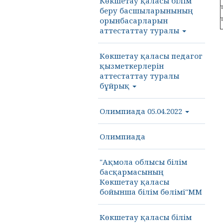
Көкшетау қаласы білім
беру басшыларынының
орынбасарларын
аттестаттау туралы
Көкшетау қаласы педагог
қызметкерлерін
аттестаттау туралы
бұйрық
Олимпиада 05.04.2022
Олимпиада
"Ақмола облысы білім
басқармасының
Көкшетау қаласы
бойынша білім бөлімі"ММ
Көкшетау қаласы білім