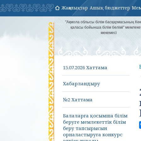
Жаңалықтар
Ашық бюджеттер
Мем
"Ақмола облысы білім басқармасының Кө
қаласы бойынша білім бөлімі" мемлеке
мекемесі
15.07.2026 Хаттама
Хабарландыру
№2 Хаттама
Балаларға қосымша білім
беруге мемлекеттік білім
беру тапсырысын
орналастыруға конкурс
өткізу туралы