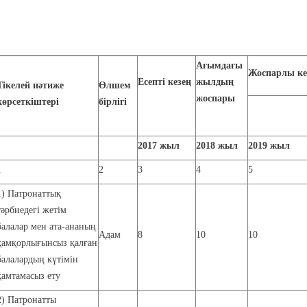
Ағымдағы
Жоспарлы ке
Есепті кезең
жылдың
Тікелей нәтиже
Өлшем
жоспары
көрсеткіштері
бірлігі
2017
жыл
2018
жыл
2019
жыл
1
2
3
4
5
1) Патронаттық
тәрбиедегі жетім
балалар мен ата-ананың
Адам
8
10
10
қамқорлығынсыз қалған
балалардың күтімін
қамтамасыз ету
2) Патронатты