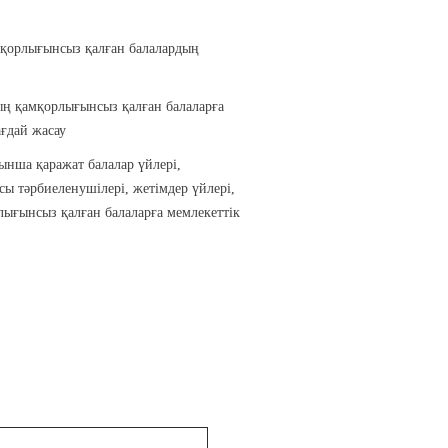
мқорлығынсыз қалған балалардың
ың қамқорлығынсыз қалған балаларға
ағдай жасау
ынша қаражат балалар үйлері,
асы тәрбиеленушілері, жетімдер үйлері,
лығынсыз қалған балаларға мемлекеттік