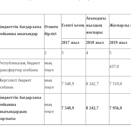
Ағымдағы
Есепті кезең
жылдың
Жоспарлы 
Бюджеттік бағдарлама
Өлшем
жоспары
бойынша шығындар
бірлігі
2017
жыл
2018
жыл
2019
жыл
1
2
3
4
5
Республикалық бюджет
мың
437,0
трансферттер есебінен
теңге
Жергілікті бюджет
мың
7 548,9
8 242,7
7 519,0
есебінен
теңге
Бюджеттік бағдарлама
бойынша
мың
7 548,9
8 242,7
7 956,0
шығындардың
теңге
барлығы