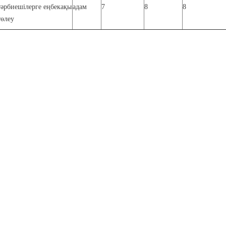
тәрбиешілерге еңбекақы
адам
7
8
8
төлеу