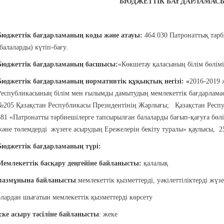
БЮДЖЕТТІК БАҒДАРЛАМАС
Бюджеттік бағдарламаның коды және атауы:
464.030 Патронаттық тәр
(балаларды) күтіп-бағу.
Бюджеттік бағдарламаның басшысы:
«Көкшетау қаласының білім бөлі
Бюджеттік бағдарламаның нормативтік құқықтық негізі
:
«
2016-2019 
Республикасының білім мен ғылымды дамытудың мемлекеттік бағдарлама
№205 Қазақстан Республикасы Президентінің Жарлығы; Қазақстан Респу
381 «Патронатты тәрбиешілерге тапсырылған балаларды бағып-қағуға бөл
және төлемдерді жүзеге асырудың Ережелерін бекіту туралы» қаулысы, 2
Бюджеттік бағдарламаның түрі
:
Мемлекеттік басқару деңгейіне байланысты:
қалалық
мазмұнына байланысты
:мемлекеттік қызметтерді, уәкілеттіліктерді жүз
олардан шығатын мемлекеттік қызметтерді көрсету
іске асыру тәсіліне байланысты
: жеке