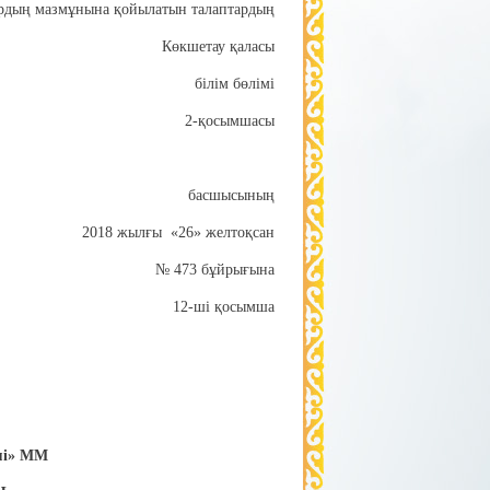
ардың мазмұнына қойылатын талаптардың
Көкшетау қаласы
білім бөлімі
2-қосымшасы
басшысының
2018 жылғы «26» желтоқсан
№ 473 бұйрығына
12-ші қосымша
імі» ММ