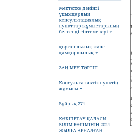
Мектепке дейінгі
ұйымдардың
консультациялық
пункттар жұмыстарының
белсенді сілтемелері
қорғаншылық және
қамқоршылық
ЗАҢ МЕН ТӘРТІП
Консультативтік пунктің
жұмысы
Бұйрық 274
КӨКШЕТАУ ҚАЛАСЫ
БІЛІМ БӨЛІМІНІҢ 2024
ЖЫЛҒА АРНАЛҒАН