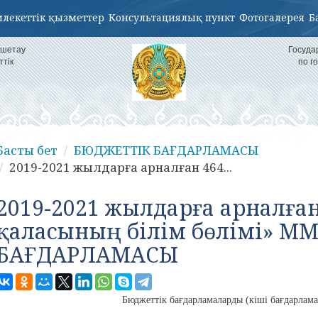
лекеттік қызметтер
Консультациялық пункт
Фотогалерея
Б
кшетау
Госуда
ттік
по г
Басты бет
БЮДЖЕТТІК БАҒДАРЛАМАСЫ
2019-2021 жылдарға арналған 464...
2019-2021 жылдарға арналға
қаласының білім бөлімі» 
БАҒДАРЛАМАСЫ
Бюджеттік бағдарламаларды (кіші бағдарламал