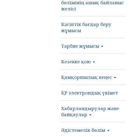
бөлімінің ашық байланыс
желісі
Кәсіптік бағдар беру
жұмысы
Тәрбие жұмысы
Кезекке қою
Қамқоршылық кеңес
ҚР электрондық үкімет
Хабарландырулар және
байқаулар
Әдістемелік бөлім