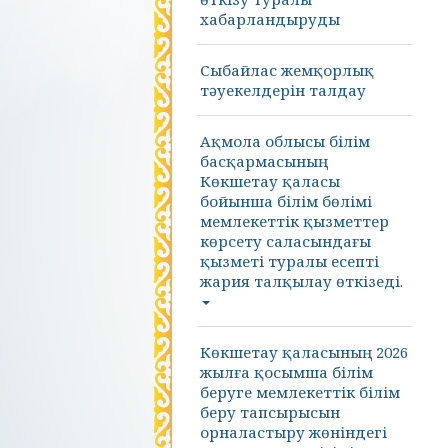
хабарландыруды
Сыбайлас жемқорлық
тәуекелдерін талдау
Ақмола облысы білім
басқармасының
Көкшетау қаласы
бойынша білім бөлімі
мемлекеттік қызметтер
көрсету саласындағы
қызметі туралы есепті
жария талқылау өткізеді.
Көкшетау қаласының 2026
жылға қосымша білім
беруге мемлекеттік білім
беру тапсырысын
орналастыру жөніндегі