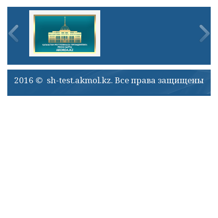
2016 © sh-test.akmol.kz. Все права защищены