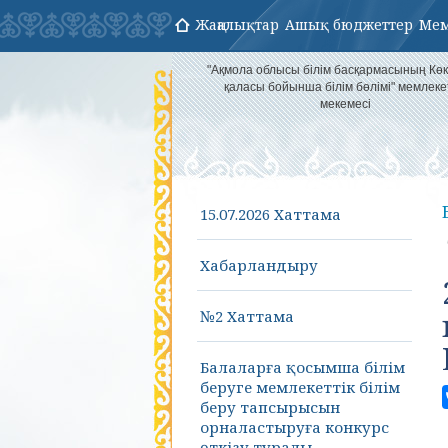
Жаңалықтар
Ашық бюджеттер
Мем
"Ақмола облысы білім басқармасының Кө
қаласы бойынша білім бөлімі" мемлеке
мекемесі
15.07.2026 Хаттама
Хабарландыру
№2 Хаттама
Балаларға қосымша білім
беруге мемлекеттік білім
беру тапсырысын
орналастыруға конкурс
өткізу туралы