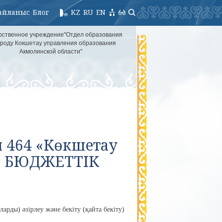
айланыс
Блог
KZ
RU
EN
рственное учреждение"Отдел образования
ороду Кокшетау управления образования
Акмолинской области"
н 464 «Көкшетау
ММ БЮДЖЕТТІК
арды) әзірлеу және бекіту (қайта бекіту)