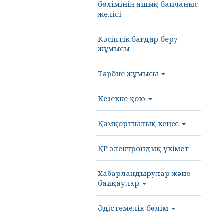
бөлімінің ашық байланыс
желісі
Кәсіптік бағдар беру
жұмысы
Тәрбие жұмысы
Кезекке қою
Қамқоршылық кеңес
ҚР электрондық үкімет
Хабарландырулар және
байқаулар
Әдістемелік бөлім