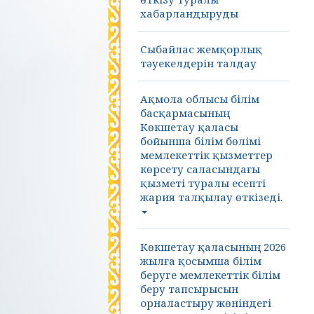
хабарландыруды
Сыбайлас жемқорлық
тәуекелдерін талдау
Ақмола облысы білім
басқармасының
Көкшетау қаласы
бойынша білім бөлімі
мемлекеттік қызметтер
көрсету саласындағы
қызметі туралы есепті
жария талқылау өткізеді.
Көкшетау қаласының 2026
жылға қосымша білім
беруге мемлекеттік білім
беру тапсырысын
орналастыру жөніндегі