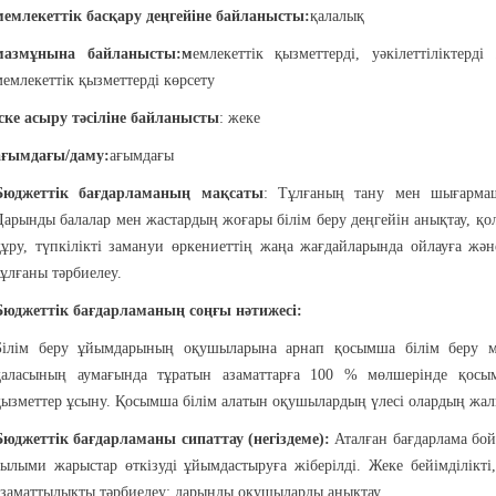
мемлекеттік басқару деңгейіне байланысты:
қалалық
мазмұнына байланысты
:м
емлекеттік қызметтерді, уәкілеттіліктер
мемлекеттік қызметтерді көрсету
іске асыру тәсіліне байланысты
: жеке
ағымдағы/даму:
ағымдағы
Бюджеттік бағдарламаның мақсаты
: Тұлғаның тану мен шығармаш
Дарынды балалар мен жастардың жоғары білім беру деңгейін анықтау, қо
құру, түпкілікті замануи өркениеттің жаңа жағдайларында ойлауға жә
тұлғаны тәрбиелеу.
Бюджеттік бағдарламаның соңғы нәтижесі:
Білім беру ұйымдарының оқушыларына арнап қосымша білім беру
қаласының аумағында тұратын азаматтарға 100 % мөлшерінде қосым
қызметтер ұсыну. Қосымша білім алатын оқушылардың үлесі олардың жал
Бюджеттік бағдарламаны сипаттау (негіздеме):
Аталған бағдарлама бой
ғылыми жарыстар өткізуді ұйымдастыруға жіберілді. Жеке бейімділікт
азаматтылықты тәрбиелеу; дарынды оқушыларды анықтау.