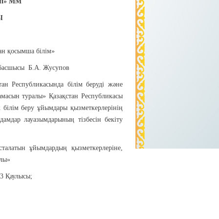
імі» ММ
Ы
ған қосымша білім»
ң басшысы Б.А. Жусупов
тан Республикасында білім беруді және
амасын туралы» Қазақстан Республикасы
білім беру ұйымдары қызметкерлерінің
адамдар лауазымдарының тізбесін бекіту
сталатын ұйымдардың қызметкерлеріне,
алы»
3 Қаулысы;