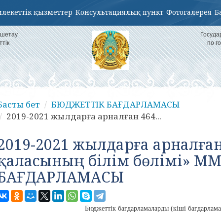
лекеттік қызметтер
Консультациялық пункт
Фотогалерея
Б
кшетау
Госуда
ттік
по г
Басты бет
БЮДЖЕТТІК БАҒДАРЛАМАСЫ
2019-2021 жылдарға арналған 464...
2019-2021 жылдарға арналға
қаласының білім бөлімі» 
БАҒДАРЛАМАСЫ
Бюджеттік бағдарламаларды (кіші бағдарламал