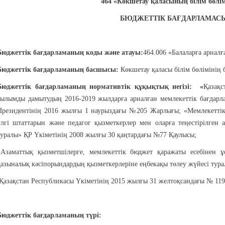
464 «Көкшетау қаласының білім бөл
БЮДЖЕТТІК БАҒДАРЛАМАС
Бюджеттік бағдарламаның коды және атауы:
464.006 «Балаларға арнал
Бюджеттік бағдарламаның басшысы:
Көкшетау қаласы білім бөліміні
Бюджеттік бағдарламаның нормативтік құқықтық негізі
: «
Қазақс
ғылымды дамытудың 2016-2019 жылдарға арналған мемлекеттік бағдарл
Президентінің 2016 жылғы 1 наурыздағы №205 Жарлығы; «Мемлекеттік 
үлгі штаттарын және педагог қызметкерлер мен оларға теңестірілген 
туралы» ҚР Үкіметінің 2008 жылғы 30 қаңтардағы №77 Қаулысы;
«Азаматтық қызметшілерге, мемлекеттік бюджет қаражаты есебінен ұ
қазыналық кәсіпорындардың қызметкерлеріне еңбекақы төлеу жүйесі тур
Қазақстан Республикасы Үкіметінің 2015 жылғы 31 желтоқсандағы № 119
Бюджеттік бағдарламаның түрі
: