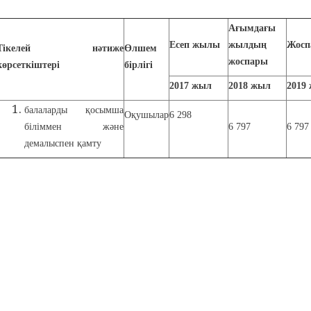
Ағымдағы
Е
сеп
жылы
жылдың
Жосп
Тікелей нәтиже
Өлшем
жоспары
көрсеткіштері
бірлігі
2017 жыл
2018
жыл
201
9
балаларды қосымша
Оқушылар
6 298
біліммен және
6 797
6 797
демалыспен қамту