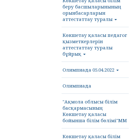
Көкшетау қаласы білім
беру басшыларынының
орынбасарларын
аттестаттау туралы
Көкшетау қаласы педагог
қызметкерлерін
аттестаттау туралы
бұйрық
Олимпиада 05.04.2022
Олимпиада
"Ақмола облысы білім
басқармасының
Көкшетау қаласы
бойынша білім бөлімі"ММ
Көкшетау қаласы білім