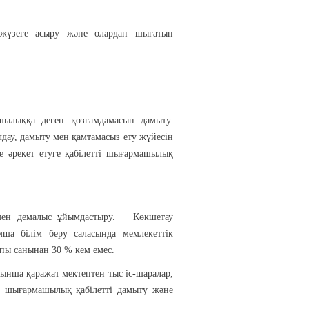
ді жүзеге асыру және олардан шығатын
ылыққа деген қозғамдамасын дамыту.
лдау, дамыту мен қамтамасыз ету жүйесін
не әрекет етуге қабілетті шығармашылық
 мен демалыс ұйымдастыру. Көкшетау
ша білім беру саласында мемлекеттік
пы санынан 30 % кем емес.
ынша қаражат мектептен тыс іс-шаралар,
і, шығармашылық қабілетті дамыту және