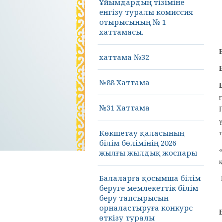
Ұйымдардың тізіміне
енгізу туралы комиссия
отырысының № 1
хаттамасы.
хаттама №32
№88 Хаттама
№31 Хаттама
Көкшетау қаласының
білім бөлімінің 2026
жылғы жылдық жоспары
Балаларға қосымша білім
беруге мемлекеттік білім
беру тапсырысын
орналастыруға конкурс
өткізу туралы