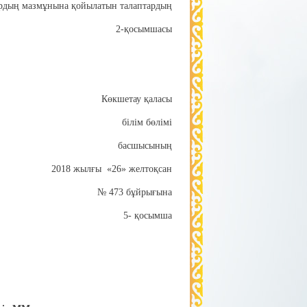
ардың мазмұнына қойылатын талаптардың
2-қосымшасы
Көкшетау қаласы
білім бөлімі
басшысының
2018 жылғы «26» желтоқсан
№ 473 бұйрығына
5- қосымша