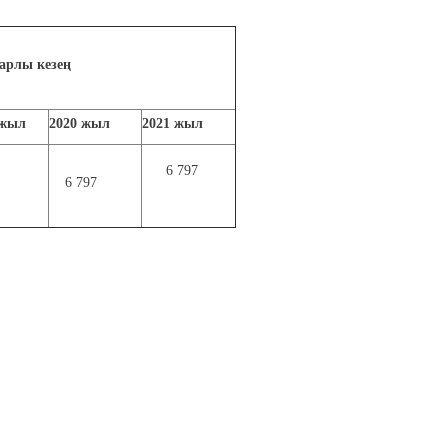
арлы кезең
жыл
2020
жыл
20
21
жыл
6 797
6 797