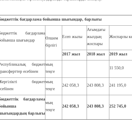
Бюджеттік бағдарлама бойынша шығындар, барлығы
Ағымдағы
Бюджеттік бағдарлама
Есеп жылы
жылдың
Жоспарлы к
Өлшем
бойынша шығындар
жоспары
бірлігі
2017 жыл
2018
жыл
201
9
жыл
Республикалық бюджет
мың
11 550,0
трансферттер есебінен
теңге
Жергілікті бюджет
мың
242 058,3
243 808,3
241 195,0
есебінен
теңге
Бюджеттік бағдарлама
мың
бойынша
242 058,3
243 808,3
252 745,0
теңге
шығындардың барлығы