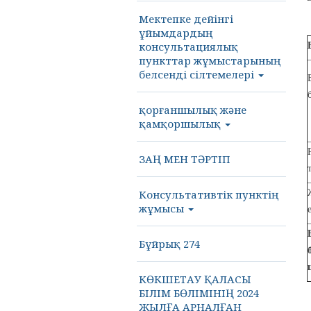
Мектепке дейінгі
ұйымдардың
консультациялық
пункттар жұмыстарының
белсенді сілтемелері
қорғаншылық және
қамқоршылық
ЗАҢ МЕН ТӘРТІП
Консультативтік пунктің
жұмысы
Бұйрық 274
КӨКШЕТАУ ҚАЛАСЫ
БІЛІМ БӨЛІМІНІҢ 2024
ЖЫЛҒА АРНАЛҒАН