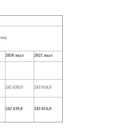
езең
2020
жыл
20
21
жыл
242 639,0
243 014,0
242 639,0
243 014,0