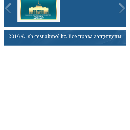
2016 © sh-test.akmol.kz. Все права защищены