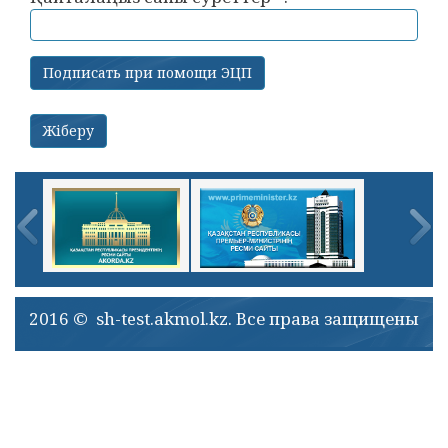
2016 © sh-test.akmol.kz. Все права защищены