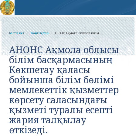
Басты бет
Жаңалықтар
АНОНС Ақмола облысы білім...
АНОНС Ақмола облысы
білім басқармасының
Көкшетау қаласы
бойынша білім бөлімі
мемлекеттік қызметтер
көрсету саласындағы
қызметі туралы есепті
жария талқылау
өткізеді.