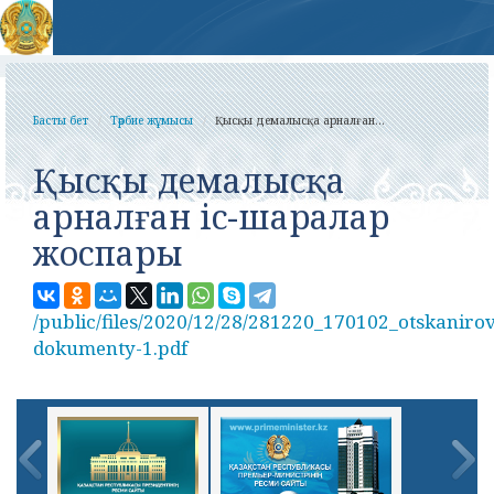
Басты бет
Тәрбие жұмысы
Қысқы демалысқа арналған...
Қысқы демалысқа
арналған іс-шаралар
жоспары
/public/files/2020/12/28/281220_170102_otskaniro
dokumenty-1.pdf