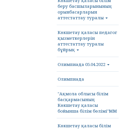
Көкшетау қаласы білім
беру басшыларынының
орынбасарларын
аттестаттау туралы
Көкшетау қаласы педагог
қызметкерлерін
аттестаттау туралы
бұйрық
Олимпиада 05.04.2022
Олимпиада
"Ақмола облысы білім
басқармасының
Көкшетау қаласы
бойынша білім бөлімі"ММ
Көкшетау қаласы білім