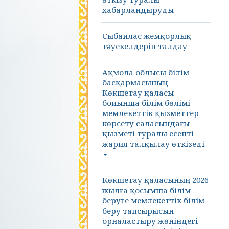
хабарландыруды
Сыбайлас жемқорлық
тәуекелдерін талдау
Ақмола облысы білім
басқармасының
Көкшетау қаласы
бойынша білім бөлімі
мемлекеттік қызметтер
көрсету саласындағы
қызметі туралы есепті
жария талқылау өткізеді.
Көкшетау қаласының 2026
жылға қосымша білім
беруге мемлекеттік білім
беру тапсырысын
орналастыру жөніндегі