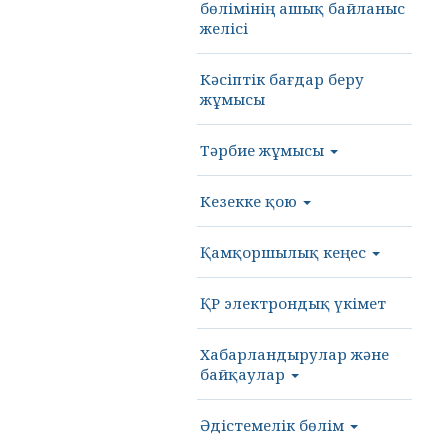
бөлімінің ашық байланыс
желісі
Кәсіптік бағдар беру
жұмысы
Тәрбие жұмысы
Кезекке қою
Қамқоршылық кеңес
ҚР электрондық үкімет
Хабарландырулар және
байқаулар
Әдістемелік бөлім