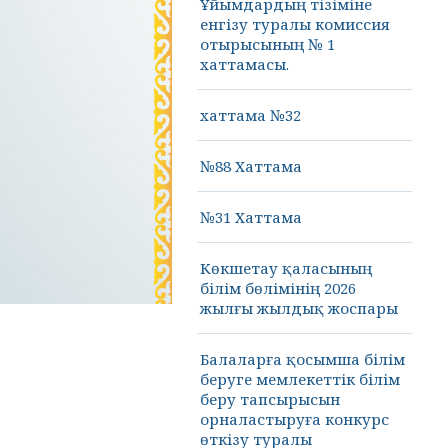
Ұйымдардың тізіміне
енгізу туралы комиссия
отырысының № 1
хаттамасы.
хаттама №32
№88 Хаттама
№31 Хаттама
Көкшетау қаласының
білім бөлімінің 2026
жылғы жылдық жоспары
Балаларға қосымша білім
беруге мемлекеттік білім
беру тапсырысын
орналастыруға конкурс
өткізу туралы