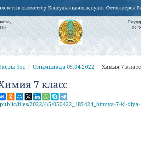
лекеттік қызметтер
Консультациялық пункт
Фотогалерея
Б
кшетау
Госуда
ттік
по г
Басты бет
Олимпиада 05.04.2022
Химия 7 класс
Химия 7 класс
/public/files/2022/4/5/050422_185424_himiya-7-kl-dlya-