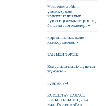
Мектепке дейінгі
ұйымдардың
консультациялық
пункттар жұмыстарының
белсенді сілтемелері
қорғаншылық және
қамқоршылық
ЗАҢ МЕН ТӘРТІП
Консультативтік пунктің
жұмысы
Бұйрық 274
КӨКШЕТАУ ҚАЛАСЫ
БІЛІМ БӨЛІМІНІҢ 2024
ЖЫЛҒА АРНАЛҒАН