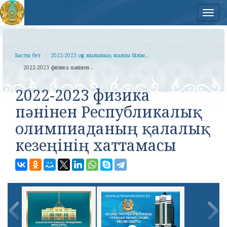
Нав
Басты бет
2022-2023 оқу жылының жалпы білім...
2022-2023 физика пәнінен...
2022-2023 физика
пәнінен Республикалық
олимпиаданың қалалық
кезеңінің хаттамасы