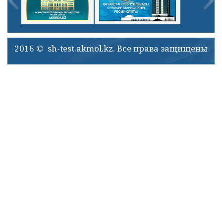
2016 © sh-test.akmol.kz. Все права защищены