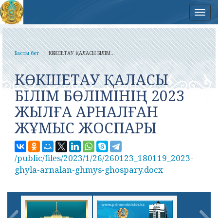
Нав
Басты бет
КӨКШЕТАУ ҚАЛАСЫ БІЛІМ...
КӨКШЕТАУ ҚАЛАСЫ
БІЛІМ БӨЛІМІНІҢ 2023
ЖЫЛҒА АРНАЛҒАН
ЖҰМЫС ЖОСПАРЫ
/public/files/2023/1/26/260123_180119_2023-
ghyla-arnalan-ghmys-ghospary.docx